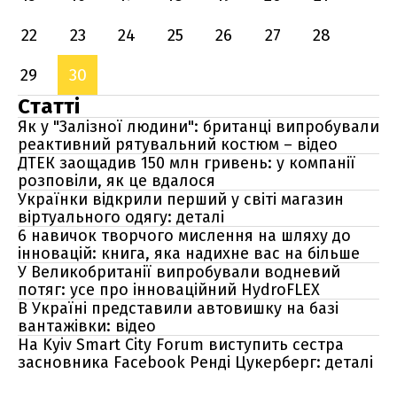
22
23
24
25
26
27
28
29
30
Статті
Як у "Залізної людини": британці випробували
реактивний рятувальний костюм – відео
ДТЕК заощадив 150 млн гривень: у компанії
розповіли, як це вдалося
Українки відкрили перший у світі магазин
віртуального одягу: деталі
6 навичок творчого мислення на шляху до
інновацій: книга, яка надихне вас на більше
У Великобританії випробували водневий
потяг: усе про інноваційний HydroFLEX
В Україні представили автовишку на базі
вантажівки: відео
На Kyiv Smart City Forum виступить сестра
засновника Facebook Ренді Цукерберг: деталі