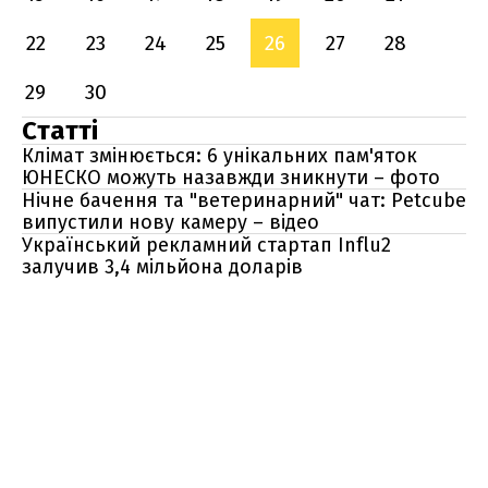
22
23
24
25
26
27
28
29
30
Статті
Клімат змінюється: 6 унікальних пам'яток
ЮНЕСКО можуть назавжди зникнути – фото
Нічне бачення та "ветеринарний" чат: Petcube
випустили нову камеру – відео
Український рекламний стартап Influ2
залучив 3,4 мільйона доларів