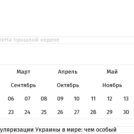
ле
На прошлой неделе
Март
Апрель
Май
Сентябрь
Октябрь
Ноябрь
06
07
08
09
10
11
12
13
23
24
25
26
27
28
29
30
пуляризации Украины в мире: чем особый