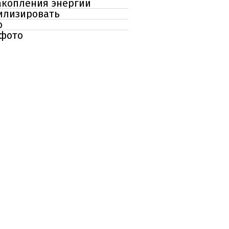
акопления энергии
тилизировать
о
 фото