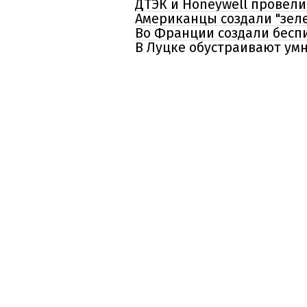
ДТЭК и Honeywell провел
Американцы создали "зел
Во Франции создали бесп
В Луцке обустраивают ум