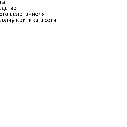
та
одство
ого велотоннеля
волну критики в сети