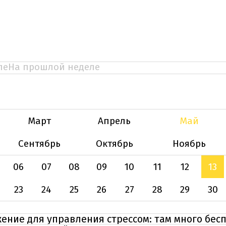
ле
На прошлой неделе
Март
Апрель
Май
Сентябрь
Октябрь
Ноябрь
06
07
08
09
10
11
12
13
23
24
25
26
27
28
29
30
ение для управления стрессом: там много бес