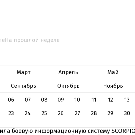
ле
На прошлой неделе
Март
Апрель
Май
Сентябрь
Октябрь
Ноябрь
06
07
08
09
10
11
12
13
23
24
25
26
27
28
29
30
чила боевую информационную систему SCORPI