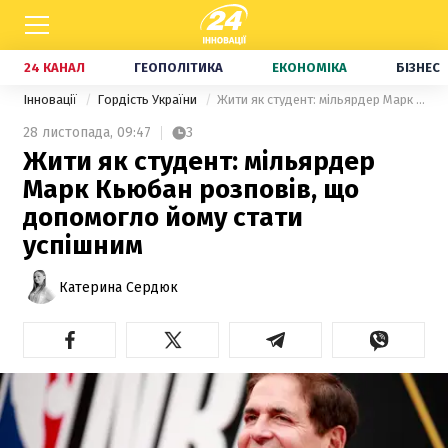
24 КАНАЛ
ГЕОПОЛІТИКА
ЕКОНОМІКА
БІЗНЕС
Інновації
Гордість України
Жити як студент: мільярдер Марк Кьюбан розповів, що допомогло йому стати успішним
28 листопада,
09:47
3
Жити як студент: мільярдер
Марк Кьюбан розповів, що
допомогло йому стати
успішним
Катерина Сердюк