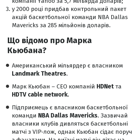
компанії Yahoo за 5,7 мільярда доларів;
у 2000 році придбав контрольний пакет
акцій баскетбольної команди NBA Dallas
Mavericks за 285 мільйонів доларів.
Що відомо про Марка
Кьюбана?
Американський мільярдер є власником
Landmark Theatres
.
Марк Кьюбан – СЕО компаній
HDNet
та
HDTV cable network.
Підприємець є власником баскетбольної
команди
NBA Dallas Mavericks
. Зазвичай
власники клубів дивляться баскетбольні
матчі з VIP-лож, однак Кьюбан сідає поруч
з фанатами. На виїзні матчі він літає на