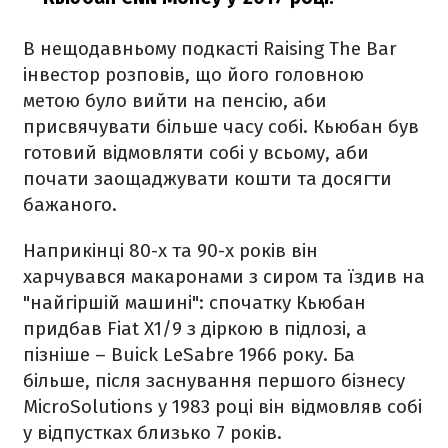
В нещодавньому подкасті Raising The Bar
інвестор розповів, що його головною
метою було вийти на пенсію, аби
присвячувати більше часу собі. Кьюбан був
готовий відмовляти собі у всьому, аби
почати заощаджувати кошти та досягти
бажаного.
Наприкінці 80-х та 90-х років він
харчувався макаронами з сиром та їздив на
"найгіршій машині": спочатку Кьюбан
придбав Fiat X1/9 з діркою в підлозі, а
пізніше – Buick LeSabre 1966 року. Ба
більше, після заснування першого бізнесу
MicroSolutions у 1983 році він відмовляв собі
у відпустках близько 7 років.