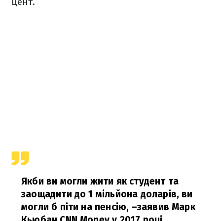
цент.
Якби ви могли жити як студент та
заощадити до 1 мільйона доларів,
ви
могли б піти на пенсію, –
заявив Марк
Кьюбан CNN Money у 2017 році.