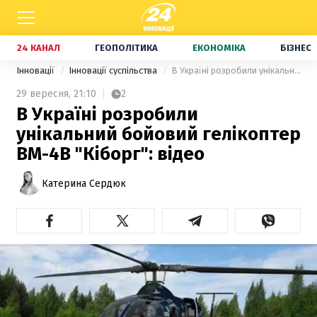
24 КАНАЛ
ГЕОПОЛІТИКА
ЕКОНОМІКА
БІЗНЕС
Інновації
Інновації суспільства
В Україні розробили унікальний бойовий гелікоптер BM-4B "Кіборг": відео
29 вересня,
21:10
2
В Україні розробили
унікальний бойовий гелікоптер
BM-4B "Кіборг": відео
Катерина Сердюк