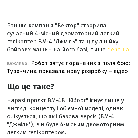
Раніше компанія "Вектор" створила
сучасний 4-місний двомоторний легкий
гелікоптер ВМ-4 "Джміль" та цілу лінійку
бойових машин на його базі, пише
depo.ua
.
Робот рятує поранених з поля бою:
ВАЖЛИВО:
Туреччина показала нову розробку – відео
Що це таке?
Наразі проєкт ВМ-4В "Кіборг" існує лише у
вигляді концепту і об'ємної моделі, однак
очікується, що як і базова версія (ВМ-4
"Джміль"), він буде 4-місним двомоторним
легким гелікоптером.