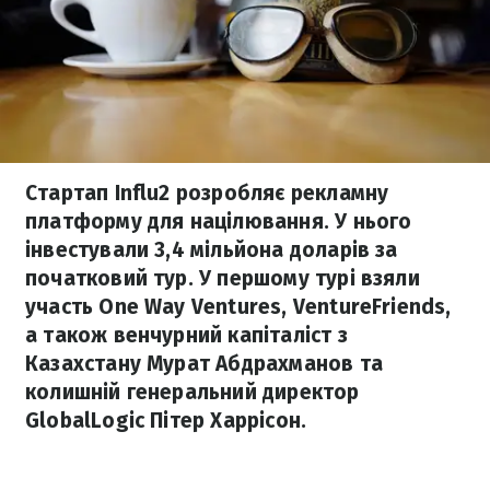
Стартап Influ2 розробляє рекламну
платформу для націлювання. У нього
інвестували 3,4 мільйона доларів за
початковий тур. У першому турі взяли
участь One Way Ventures, VentureFriends,
а також венчурний капіталіст з
Казахстану Мурат Абдрахманов та
колишній генеральний директор
GlobalLogic Пітер Харрісон.