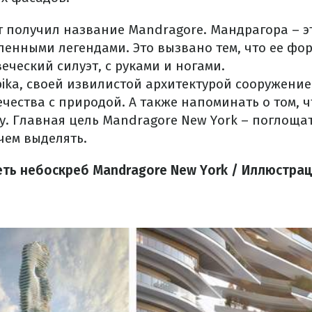
 получил название Mandragore. Мандрагора – э
ленными легендами. Это вызвано тем, что ее фо
ческий силуэт, с руками и ногами.
bika, своей извилистой архитектурой сооружени
чества с природой. А также напоминать о том, ч
. Главная цель Mandragore New York – поглоща
 чем выделять.
еть небоскреб Mandragore New York / Иллюстрац