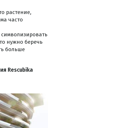
то растение,
рма часто
е символизировать
то нужно беречь
ть больше
ия Rescubika