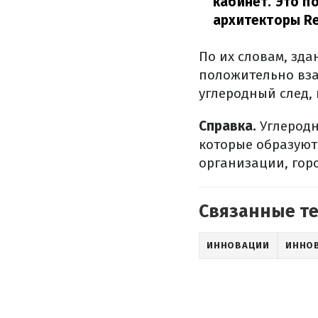
кабинет. Это п
архитекторы Re
По их словам, зда
положительно взаи
углеродный след, 
Справка.
Углеродн
которые образуютс
организации, гор
Связанные т
ИННОВАЦИИ
ИННО