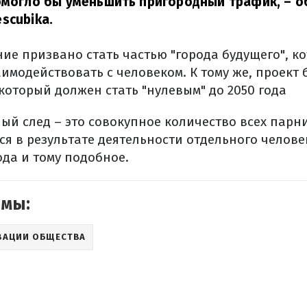
омогло бы уменьшить пригородный трафик,
– о
scubika.
ние призвано стать частью "города будущего", к
модействовать с человеком. К тому же, проект 
который должен стать "нулевым" до 2050 года
ый след – это совокупное количество всех парн
я в результате деятельности отдельного челове
ода и тому подобное.
емы:
ВАЦИИ ОБЩЕСТВА