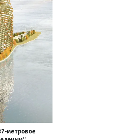
737-метровое
зеленым"