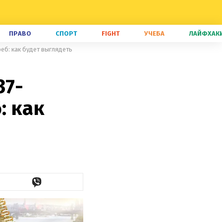
ПРАВО
СПОРТ
FIGHT
УЧЕБА
ЛАЙФХАК
еб: как будет выглядеть
37-
: как