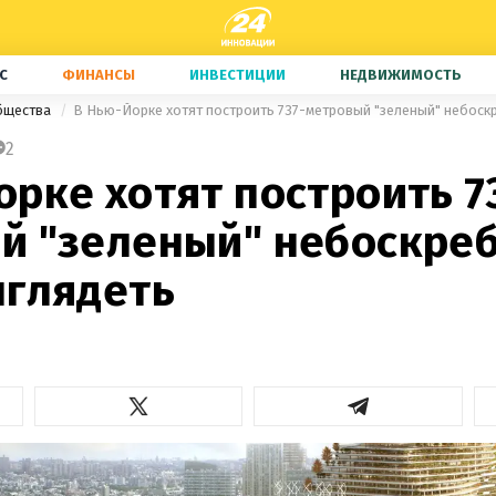
С
ФИНАНСЫ
ИНВЕСТИЦИИ
НЕДВИЖИМОСТЬ
бщества
В Нью-Йорке хотят построить 737-метровый "зеленый" небоскр
2
рке хотят построить 7
й "зеленый" небоскреб
ыглядеть