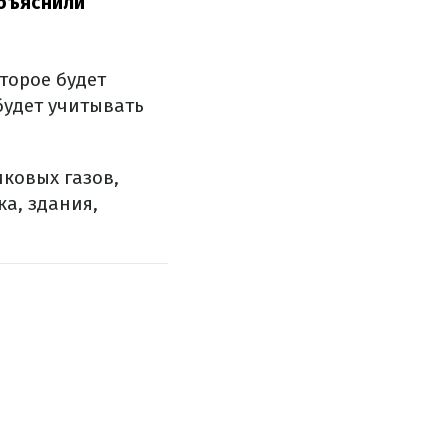
бъяснили
оторое будет
будет учитывать
иковых газов,
ка, здания,