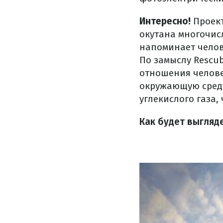
Интересно!
Проект
окутана многочис
напоминает челове
По замыслу Rescu
отношения челове
окружающую среду
углекислого газа,
Как будет выгляд