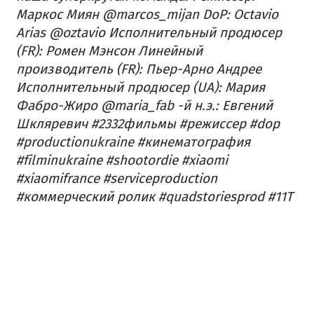
Маркос Миян @marcos_mijan DoP: Octavio
Arias @oztavio Исполнительный продюсер
(FR): Ромен Мэнсон Линейный
производитель (FR): Пьер-Арно Андрее
Исполнительный продюсер (UA): Мария
Фабро-Жиро @maria_fab -й н.э.: Евгений
Шкляревич #2332фильмы #режиссер #dop
#productionukraine #кинематография
#filminukraine #shootordie #xiaomi
#xiaomifrance #serviceproduction
#коммерческий ролик #quadstoriesprod #11T