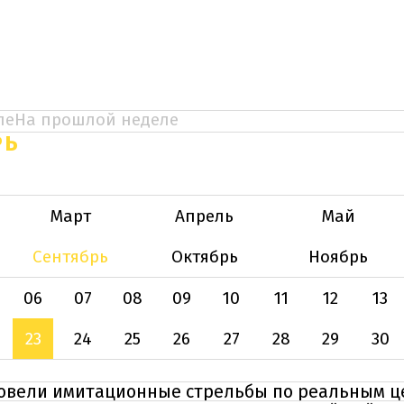
ле
На прошлой неделе
РЬ
Март
Апрель
Май
Сентябрь
Октябрь
Ноябрь
06
07
08
09
10
11
12
13
23
24
25
26
27
28
29
30
овели имитационные стрельбы по реальным ц