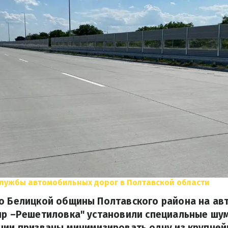
лужбы автомобильных дорог в Полтавской области
во Белицкой общины Полтавского района на а
епр –Решетиловка" установили специальные ш
ции призваны минимизировать одну из крупне