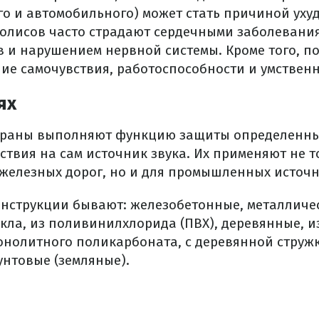
о и автомобильного) может стать причиной уху
полисов часто страдают сердечными заболевани
в и нарушением нервной системы. Кроме того, 
ие самочувствия, работоспособности и умственн
ях
раны выполняют функцию защиты определенных
ствия на сам источник звука. Их применяют не т
железных дорог, но и для промышленных источ
струкции бывают: железобетонные, металличес
кла, из поливинилхлорида (ПВХ), деревянные, и
онолитного поликарбоната, с деревянной струж
унтовые (земляные).