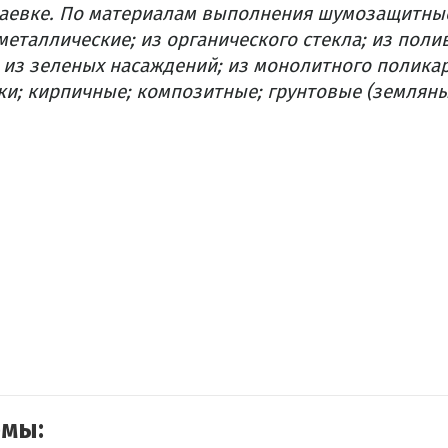
аевке. По материалам выполнения шумозащитные
еталлические; из органического стекла; из пол
 из зеленых насаждений; из монолитного поликар
ки; кирпичные; композитные; грунтовые (земляны
емы: