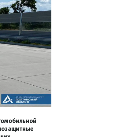
втомобильной
умозащитные
йших