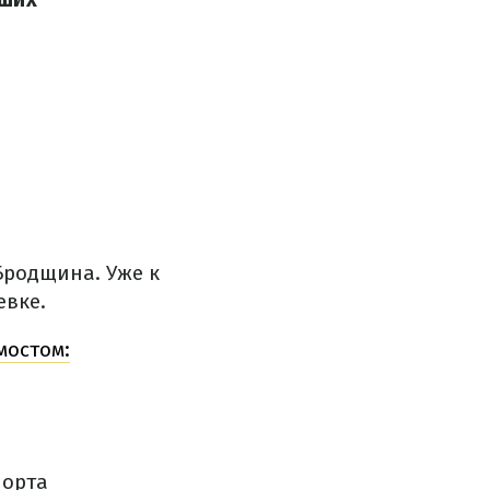
Бродщина. Уже к
евке.
мостом:
порта