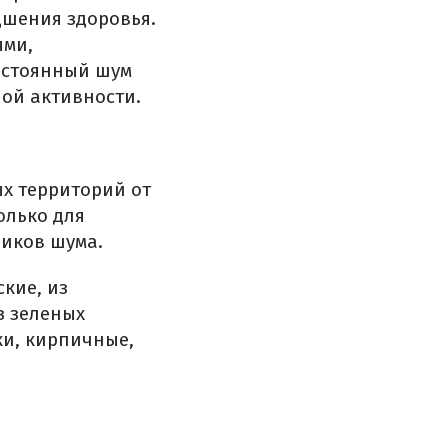
дшения здоровья.
ями,
постоянный шум
ой активности.
 территорий от
олько для
ников шума.
кие, из
з зеленых
ки, кирпичные,