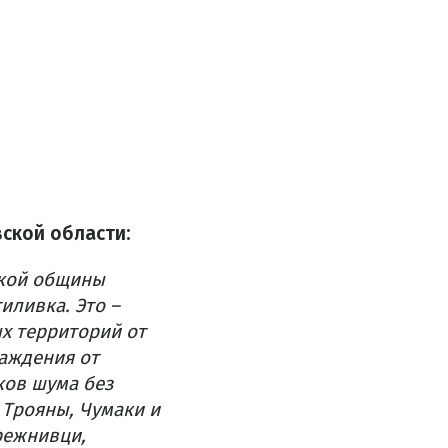
ской области:
цкой общины
иливка. Это –
х территорий от
аждения от
ков шума без
 Трояны, Чумаки и
режнивци,