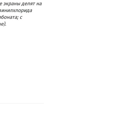
 экраны делят на
ивинилхлорида
боната; с
е).