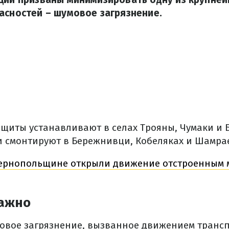
асностей – шумовое загрязнение.
ащиты устанавливают в селах Трояны, Чумаки и 
и смонтируют в Бережнивци, Кобеляках и Шамра
ернопольщине открыли движение отстроенным 
важно
мовое загрязнение, вызванное движением транс