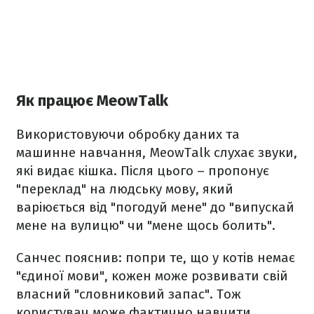
Як працює MeowTalk
Використовуючи обробку даних та
машинне навчання, MeowTalk слухає звуки,
які видає кішка. Після цього – пропонує
"переклад" на людську мову, який
варіюється від "погодуй мене" до "випускай
мене на вулицю" чи "мене щось болить".
Санчес пояснив: попри те, що у котів немає
"єдиної мови", кожен може розвивати свій
власний "словниковий запас". Тож
користувач може фактично навчити