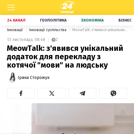
24 КАНАЛ
ГЕОПОЛІТИКА
ЕКОНОМІКА
БІЗНЕС
Інновації
Інновації суспільства
MeowTalk: з'явився унікальний додаток для перекладу з котячої "мови" на людську
13 листопада,
08:48
2
MeowTalk: з'явився унікальний
додаток для перекладу з
котячої "мови" на людську
Ірина Сторожук