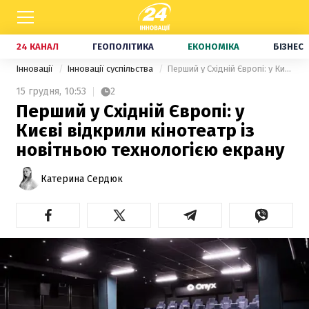
24 КАНАЛ
ГЕОПОЛІТИКА
ЕКОНОМІКА
БІЗНЕС
Інновації
Інновації суспільства
Перший у Східній Європі: у Києві відкрили кінотеатр із новітньою технологією екрану
15 грудня,
10:53
2
Перший у Східній Європі: у
Києві відкрили кінотеатр із
новітньою технологією екрану
Катерина Сердюк