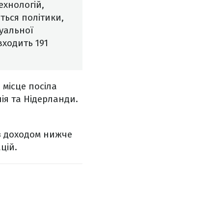
ехнологій,
ться політики,
туальної
входить 191
 місце посіла
ія та Нідерланди.
 з доходом нижче
цій.