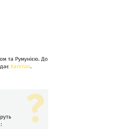
ом та Румунією. До
ідає
Капітал
.
руть
: