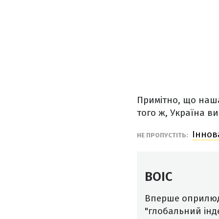
Примітно, що наша
того ж, Україна в
Іннов
НЕ ПРОПУСТІТЬ:
ВОІС
Вперше оприлюдн
"глобальний інд