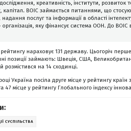
дослідження, креативність, інститути, розвиток т
, капітал. ВОІС займається питаннями, що стосую
 надання послуг та інформації в області інтелек
– організація, яку фінансує система ООН. До ВОІС 
рейтингу нараховує 131 державу. Цьогоріч перше
ні позиції займають: Швеція, США, Великобритан
й розмістився на 14 сходинці.
році Україна посіла друге місце у рейтингу країн
а 47 місце у рейтингу Глобального індексу іннова
и:
ІЇ СУСПІЛЬСТВА