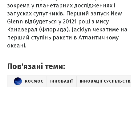
зокрема у планетарних дослідженнях і
запусках супутників. Перший запуск New
Glenn відбудеться у 20121 році з мису
Канаверал (Флорида). Jacklyn чекатиме на
перший ступінь ракети в Атлантичному
океані.
Пов'язані теми:
КОСМОС
ІННОВАЦІЇ
ІННОВАЦІЇ СУСПІЛЬСТВА