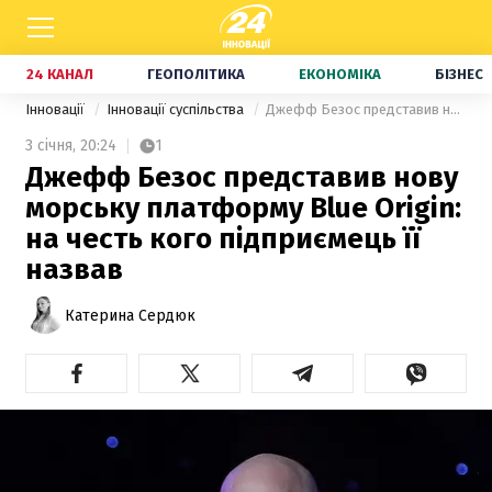
24 КАНАЛ
ГЕОПОЛІТИКА
ЕКОНОМІКА
БІЗНЕС
Інновації
Інновації суспільства
Джефф Безос представив нову морську платформу Blue Origin: на честь кого підприємець її назвав
3 січня,
20:24
1
Джефф Безос представив нову
морську платформу Blue Origin:
на честь кого підприємець її
назвав
Катерина Сердюк