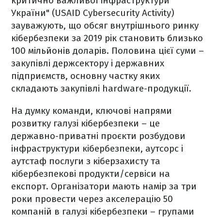
критично важливої інфраструктури
України" (USAID Cybersecurity Activity)
зауважують, що обсяг внутрішнього ринку
кібербезпеки за 2019 рік становить близько
100 мільйонів доларів. Половина цієї суми –
закупівлі держсектору і державних
підприємств, основну частку яких
складають закупівлі hardware-продукції.
На думку команди, ключові напрями
розвитку галузі кібербезпеки – це
державно-приватні проєкти розбудови
інфраструктури кібербезпеки, аутсорс і
аутстаф послуги з кіберзахисту та
кібербезпекові продукти/сервіси на
експорт. Організатори мають намір за три
роки провести через акселерацію 50
компаній в галузі кібербезпеки – групами