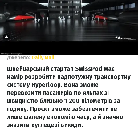
Джерело:
Daily Mail
Швейцарський стартап SwissPod має
намір розробити надпотужну транспортну
систему Hyperloop. Вона зможе
перевозити пасажирів по Альпах зі
швидкістю близько 1 200 кілометрів за
годину. Проєкт зможе забезпечити не
лише шалену економію часу, а й значно
знизити вуглецеві викиди.