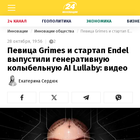
24 КАНАЛ
ГЕОПОЛИТИКА
ЭКОНОМИКА
БИЗНЕ
Инновации
Инновации общества
Певица Grimes и стартап Endel выпустили генеративную колыбельную AI Lullaby: видео
28 октября,
19:56
2
Певица Grimes и стартап Endel
выпустили генеративную
колыбельную AI Lullaby: видео
Екатерина Сердюк