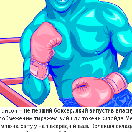
Тайсон –
не перший боксер, який випустив власн
ку обмеженим тиражем вийшли токени Флойда Ме
піона світу у напівсередній вазі. Колекція склад