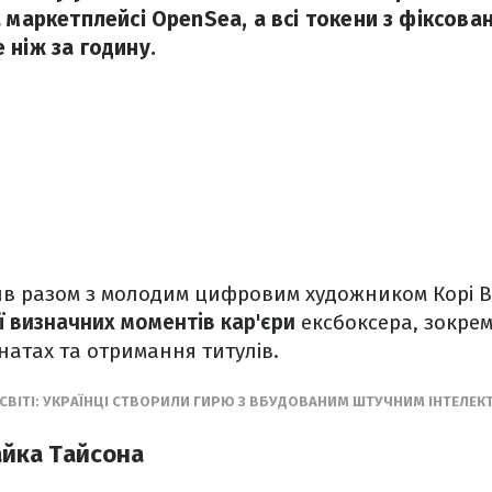
а маркетплейсі OpenSea, а всі токени з фіксов
 ніж за годину.
ив разом з молодим цифровим художником Корі В
ї визначних моментів кар'єри
ексбоксера, зокрем
натах та отримання титулів.
 СВІТІ: УКРАЇНЦІ СТВОРИЛИ ГИРЮ З ВБУДОВАНИМ ШТУЧНИМ ІНТЕЛЕ
айка Тайсона