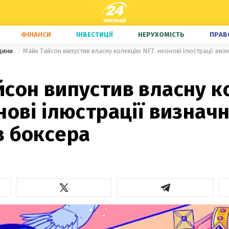
ФІНАНСИ
ІНВЕСТИЦІЇ
НЕРУХОМІСТЬ
ПРАВ
едини
Майк Тайсон випустив власну колекцію NFT: неонові ілюстрації виз
йсон випустив власну к
нові ілюстрації визнач
в боксера