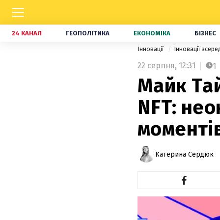
24 КАНАЛ
ГЕОПОЛІТИКА
ЕКОНОМІКА
БІЗНЕС
Інновації
Інновації зсер
22 серпня,
12:31
1
Майк Та
NFT: нео
моменті
Катерина Сердюк