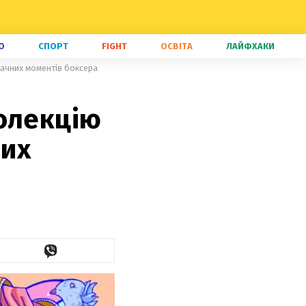
О
СПОРТ
FIGHT
ОСВІТА
ЛАЙФХАКИ
начних моментів боксера
олекцію
них