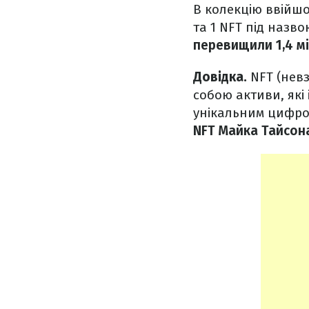
В колекцію ввійшов
та 1 NFT під назво
перевищили 1,4 м
Довідка.
NFT (невз
собою активи, які
унікальним цифро
NFT Майка Тайсона