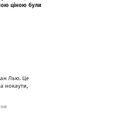
аною ціною були
ан Лью. Це
а нокаути,
КТОМ