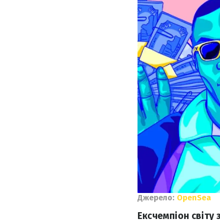
Джерело:
OpenSea
Ексчемпіон світу 