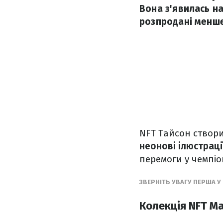
Вона з'явилась н
розпродані менше
NFT Тайсон створ
неонові ілюстраці
перемоги у чемпіо
ЗВЕРНІТЬ УВАГУ ПЕРША У
Колекція NFT М