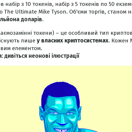
 набір з 10 токенів, набір з 5 токенів по 50 екзем
ю The Ultimate Mike Tyson. Об'єми торгів, станом н
ільйона доларів
.
аємозамінні токени) – це особливий тип крипто
 існують лише
у власних криптосистемах
. Кожен 
вим елементом.
: дивіться неонові ілюстрації