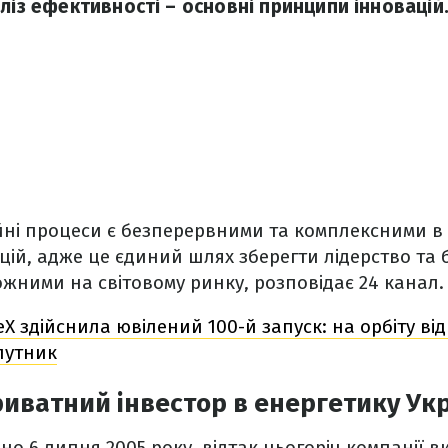
ліз ефективності – основні принципи інновацій
ійні процеси є безперервними та комплексними в
цій, адже це єдиний шлях зберегти лідерство та 
ними на світовому ринку, розповідає 24 канал.
X здійснила ювілений 100-й запуск: на орбіту в
путник
иватний інвестор в енергетику Ук
но 6 липня 2005 року, відтак цьогоріч компанії 