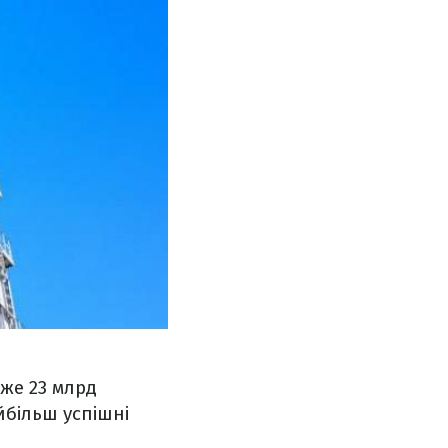
йже 23 млрд
йбільш успішні