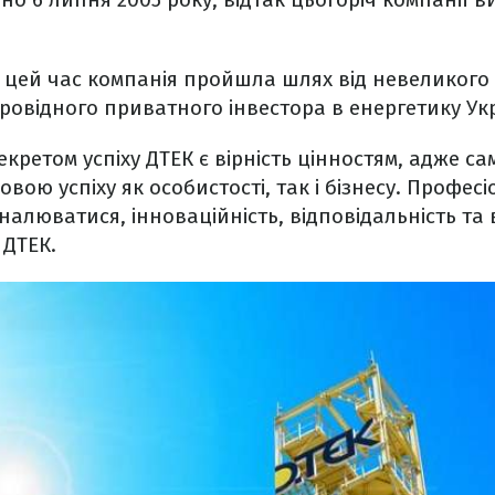
 цей час компанія пройшла шлях від невеликого
ровідного приватного інвестора в енергетику Ук
кретом успіху ДТЕК є вірність цінностям, адже са
вою успіху як особистості, так і бізнесу. Професі
алюватися, інноваційність, відповідальність та в
 ДТЕК.