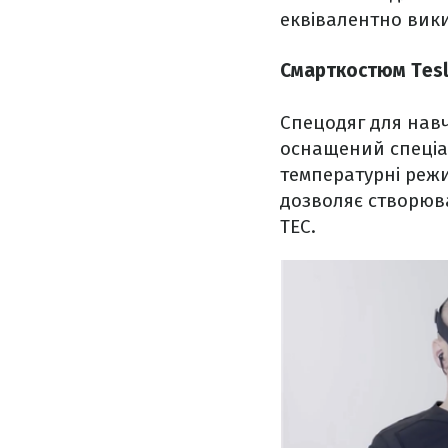
еквівалентно вики
Смарткостюм Tesl
Спецодяг для навч
оснащений спеціаль
температурні режим
дозволяє створюва
ТЕС.