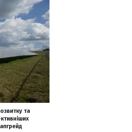
розвитку та
ективніших
 апгрейд