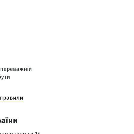
.
 переважній
бути
ідправили
раїни
виповнюється 15