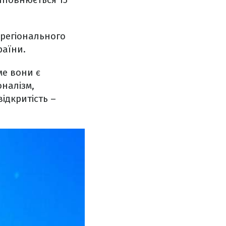
 регіонального
раїни.
ме вони є
оналізм,
ідкритість –