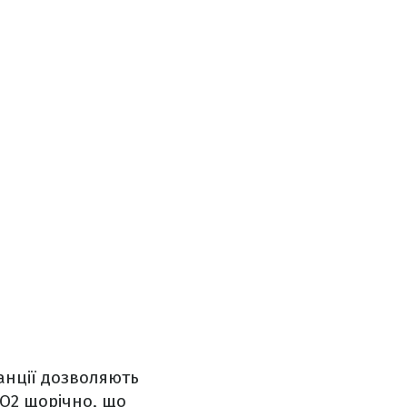
танції дозволяють
СО2 щорічно, що