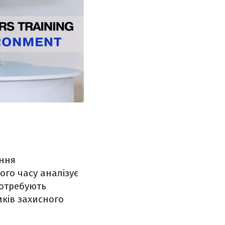
ання
ого часу аналізує
потребують
иків захисного