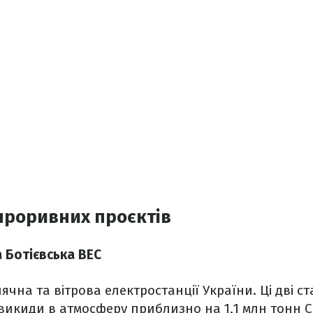
 проривних проєктів
 Ботієвська ВЕС
чна та вітрова електростанції України. Ці дві с
викиди в атмосферу приблизно на 1,1 млн тонн 