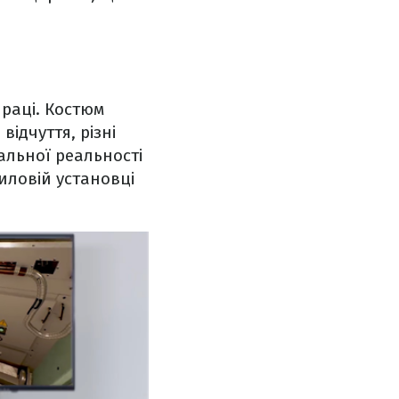
раці. Костюм
ідчуття, різні
уальної реальності
иловій установці