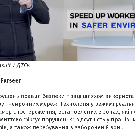
suit / ДТЕК
 Farseer
рушень правил безпеки праці шляхом використ
у і нейронних мереж. Технологія у режимі реальн
амер спостереження, встановлених в зонах, які 
 миттєво фіксує порушення: відсутність у працівн
ів, а також перебування в забороненій зоні.