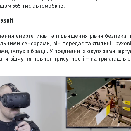
дам 565 тис автомобілів.
asuit
ання енергетиків та підвищення рівня безпеки п
ними сенсорами, він передає тактильні і рухові в
и, імітує вібрації. У поєднанні з окулярами вірт
ти відчуття повної присутності – наприклад, в с