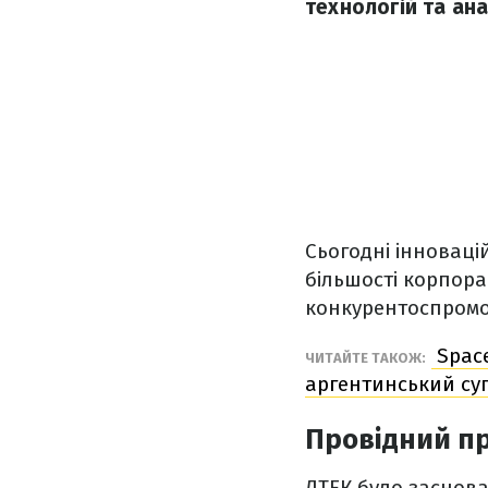
технологій та ана
Сьогодні інновац
більшості корпора
конкурентоспромож
Space
ЧИТАЙТЕ ТАКОЖ:
аргентинський су
Провідний пр
ДТЕК було заснова