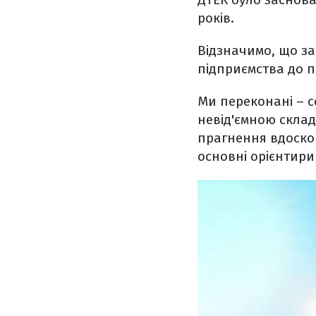
років.
Відзначимо, що за
підприємства до п
Ми переконані – се
невід'ємною складо
прагнення вдоскон
основні орієнтири