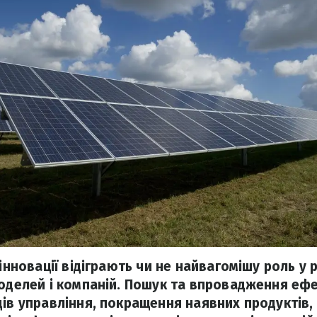
 інновації відіграють чи не найвагомішу роль у 
моделей і компаній. Пошук та впровадження еф
дів управління, покращення наявних продуктів,