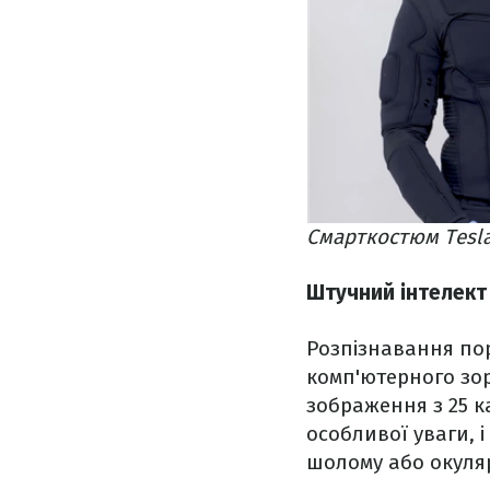
Cмарткостюм Tesla
Штучний інтелект
Розпізнавання по
комп'ютерного зор
зображення з 25 к
особливої уваги, і
шолому або окуляр