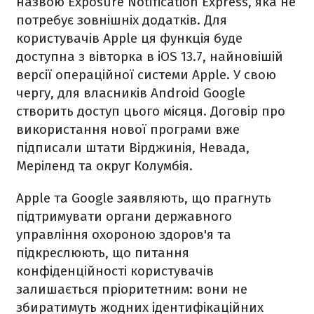
назвою Exposure Notification Express, яка не
потребує зовнішніх додатків. Для
користувачів Apple ця функція буде
доступна з вівторка в iOS 13.7, найновішій
версії операційної системи Apple. У свою
чергу, для власників Android Google
створить доступ цього місяця. Договір про
використання нової програми вже
підписали штати Вірджинія, Невада,
Меріленд та округ Колумбія.
Apple та Google заявляють, що прагнуть
підтримувати органи державного
управління охороною здоров'я та
підкреслюють, що питання
конфіденційності користувачів
залишається пріоритетним: вони не
збиратимуть жодних ідентифікаційних