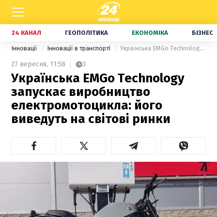
24 КАНАЛ
ГЕОПОЛІТИКА
ЕКОНОМІКА
БІЗНЕС
Інновації
Інновації в транспорті
Українська EMGo Technology запускає виробництво електромотоцикла: його виведуть на світові ринки
27 вересня,
11:58
3
Українська EMGo Technology
запускає виробництво
електромотоцикла: його
виведуть на світові ринки