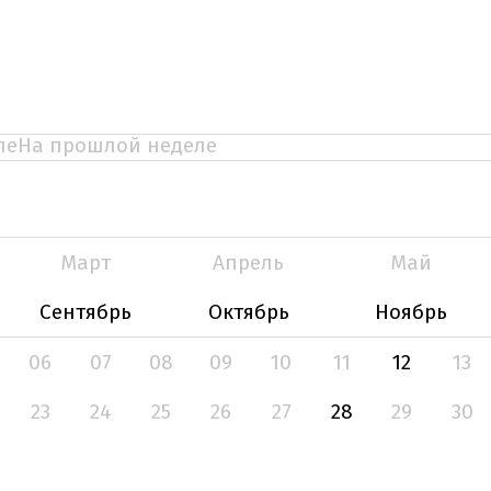
ле
На прошлой неделе
Март
Апрель
Май
Сентябрь
Октябрь
Ноябрь
06
07
08
09
10
11
12
13
23
24
25
26
27
28
29
30