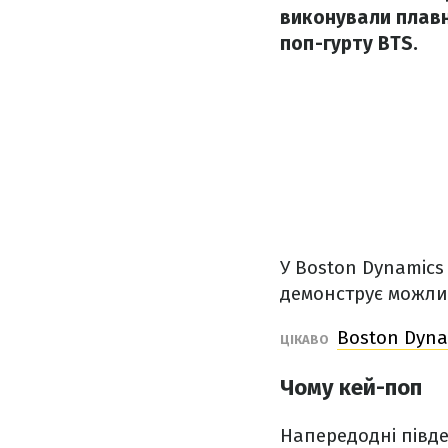
виконували плавні
поп-гурту BTS.
У Boston Dynamics
демонструє можлив
Boston Dyna
ЦІКАВО
Чому кей-поп
Напередодні півд