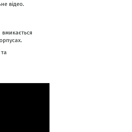
не відео.
и вмикається
корпусах.
 та