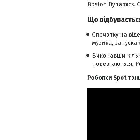
Boston Dynamics. C
Що відбувається
Спочатку на віде
музика, запускаю
Виконавши кілька
повертаються. Р
Робопси Spot танц