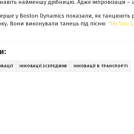
навіть найменшу дрібницю. Адже імпровізація – ц
ерше у Boston Dynamics показали, як танцюють 
оку. Вони виконували танець під пісню
"Do You 
и:
ОВАЦІЇ
ІННОВАЦІЇ ЗСЕРЕДИНИ
ІННОВАЦІЇ В ТРАНСПОРТІ