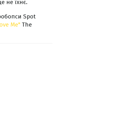
е не їхнє.
робопси Spot
Love Me"
The