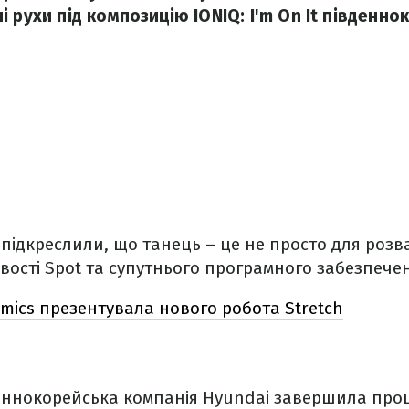
 рухи під композицію IONIQ: I'm On It південно
 підкреслили, що танець – це не просто для розв
ості Spot та супутнього програмного забезпече
mics презентувала нового робота Stretch
еннокорейська компанія Hyundai завершила про