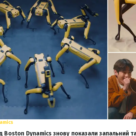
amics
д Boston Dynamics знову показали запальний т