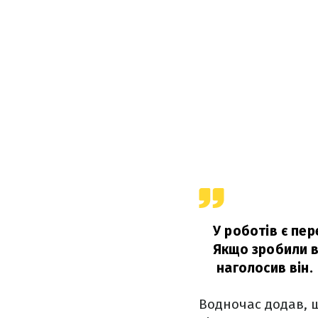
У роботів є пе
Якщо зробили в
наголосив він.
Водночас додав, щ