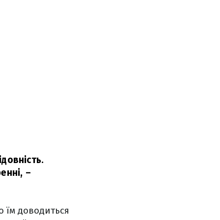
довність.
енні,
–
о їм доводиться