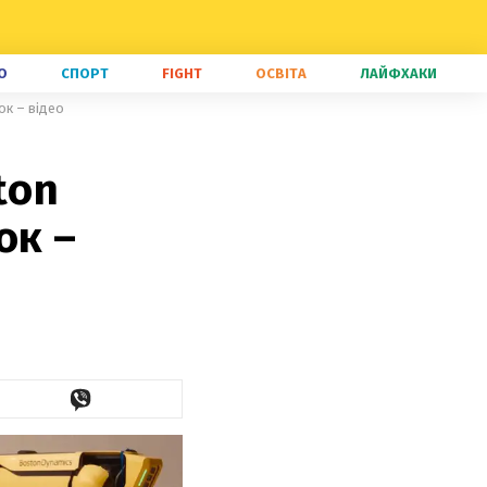
О
СПОРТ
FIGHT
ОСВІТА
ЛАЙФХАКИ
ок – відео
ton
ок –