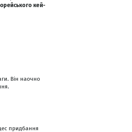
корейського кей-
аги. Він наочно
ння.
цес придбання