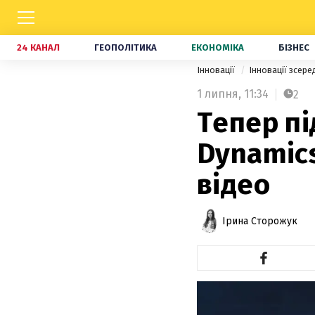
24 КАНАЛ
ГЕОПОЛІТИКА
ЕКОНОМІКА
БІЗНЕС
Інновації
Інновації зсер
1 липня,
11:34
2
Тепер пі
Dynamics
відео
Ірина Сторожук