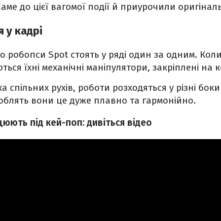
аме до цієї вагомої події й приурочили оригіналь
 у кадрі
о робопси Spot стоять у ряді один за одним. Кол
ться їхні механічні маніпулятори, закріплені на 
 спільних рухів, роботи розходяться у різні боки
облять вони це дуже плавно та гармонійно.
юють під кей-поп: дивіться відео