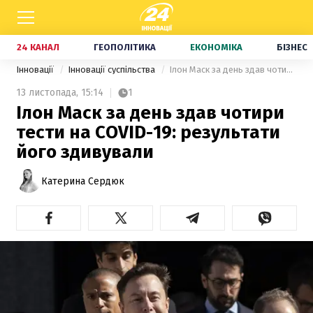
24 КАНАЛ
ГЕОПОЛІТИКА
ЕКОНОМІКА
БІЗНЕС
Інновації
Інновації суспільства
Ілон Маск за день здав чотири тести на COVID-19: результати його здивували
13 листопада,
15:14
1
Ілон Маск за день здав чотири
тести на COVID-19: результати
його здивували
Катерина Сердюк