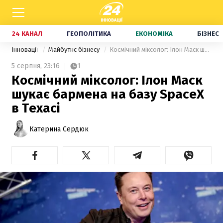
24 КАНАЛ
ГЕОПОЛІТИКА
ЕКОНОМІКА
БІЗНЕС
Інновації
Майбутнє бізнесу
Космічний міксолог: Ілон Маск шукає бармена на базу SpaceX в Техасі
5 серпня,
23:16
1
Космічний міксолог: Ілон Маск
шукає бармена на базу SpaceX
в Техасі
Катерина Сердюк